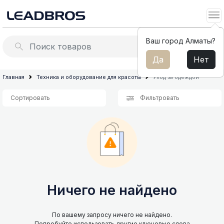
Ваш город Алматы?
Да
Нет
Вентиляторы
Климатическая
Главная
Техника и оборудование для красоты
Уход за одеждой
техника
Обогреватели
Сортировать
Фильтровать
Мелкая
Кухонные электро-
техника
подогревательные краны
для
кухни
Водонагреватели и бойлеры
Малая
техника
для
дома
Ничего не найдено
Техника
и
оборудование
По вашему запросу ничего не найдено.
Попробуйте использовать другие ключевые слова