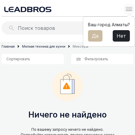
Ваш город Алматы?
Да
Нет
Вентиляторы
Климатическая
Главная
Мелкая техника для кухни
Миксеры
техника
Обогреватели
Сортировать
Фильтровать
Мелкая
Кухонные электро-
техника
подогревательные краны
для
кухни
Водонагреватели и бойлеры
Малая
техника
для
дома
Ничего не найдено
Техника
и
оборудование
По вашему запросу ничего не найдено.
Попробуйте использовать другие ключевые слова