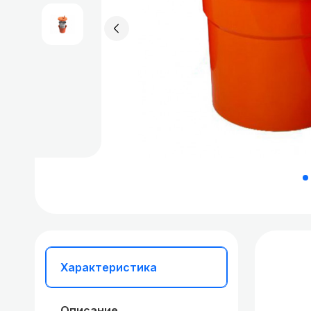
Вытяжка удалить
Крупная техника для
дома
неправильные_временно
Характеристика
Описание