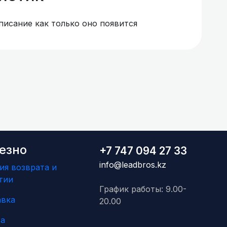
писание как только оно появится
езно
+7 747 094 27 33
info@leadbros.kz
ия возврата и
тии
График работы: 9.00-
авка
20.00
а