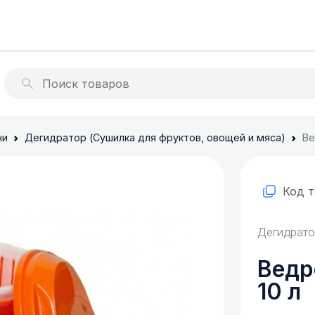
оры
Обогреватели
ни
Дегидратор (Сушилка для фруктов, овощей и мяса)
Ве
ватели и бойлеры
Код 
Дегидрато
Ведр
10 л