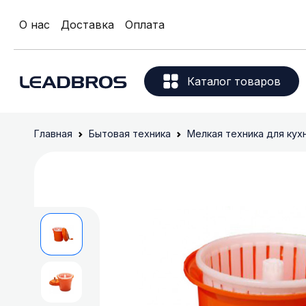
О нас
Доставка
Оплата
Каталог товаров
Вентилят
Климатическая
Главная
Бытовая техника
Мелкая техника для кух
техника
Водонагре
Мелкая техника для
кухни
Малая техника для
дома
Техника и
оборудование для
красоты