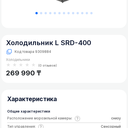
для
красоты
Вытяжка
удалить
Крупная
техника
Холодильник L SRD-400
для
дома
Код товара
9309884
Холодильники
неправильные_временно
★★★★★
(0 отзывов)
269 990 ₸
Характеристика
Общие характеристики
Расположение морозильной камеры:
снизу
Тип управления:
Сенсорный