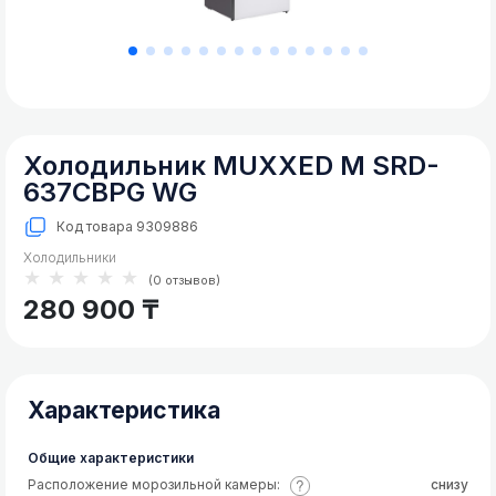
для
красоты
Вытяжка
удалить
Крупная
техника
Холодильник MUXXED M SRD-
для
дома
637CBPG WG
Код товара
9309886
неправильные_временно
Холодильники
★★★★★
(0 отзывов)
280 900 ₸
Характеристика
Общие характеристики
Расположение морозильной камеры:
снизу